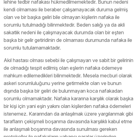
lehine tedbir nafakası hükmedilmemektedir. Bunun nedeni
kendi olmaması ile beraber çalışamayacak duruma gelmiş
olan ve bir başka geliri bile olmayan kişilerin nafaka ile
sorumlu tutulmadığı bilinmektedir. Beden salığı ya da akli
sakatlık nedeni ile çalışmayacak durumda olan bir eşten
başka bir gelir getiridinin de olmaması durumunda nafaka ile
sorumlu tutulamamaktadır.
Akıl hastası olması sebebi ile çalışmayan ve sabit bir gelirinin
de olmadığı tespit edilmiş olan eşlerin nafaka ödemeye
mahkum edilemedikleri bilinmektedir. Mesela mecburi olarak
askeri sorumluluğunu yerine getirmekte olan ve bunun
dışında başka bir geliri de bulunmayan koca nafakadan
sorumlu olmamaktadır. Nafaka kararına karşılık olarak başka
bir kişi için yani eşin yakını olan kişilerden nafaka ödemeleri
istenemez. Kararından da anlaşılmak üzere yargılanmak gibi
tarafların çekişmeli boşanma davasında karşılıklı kabul etme
ile anlaşmalı boşanma davasında sunulması gereken
protokoller ile nafakaların yabancı paralar üzerinden