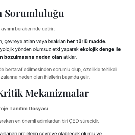
im Sorumluluğu
r ayrımı beraberinde getirir:
, çevreye atılan veya bırakılan
her türlü madde
.
iyolojik yönden olumsuz etki yaparak
ekolojik denge ile
ının bozulmasına neden olan
atıklar.
de bertaraf edilmesinden sorumlu olup, özellikle tehlikeli
zalarına neden olan ihlallerin başında gelir.
 Kritik Mekanizmalar
roje Tanıtım Dosyası
ereken en önemli adımlardan biri ÇED sürecidir.
anlanan projelerin çevreye olabilecek olumlu ve