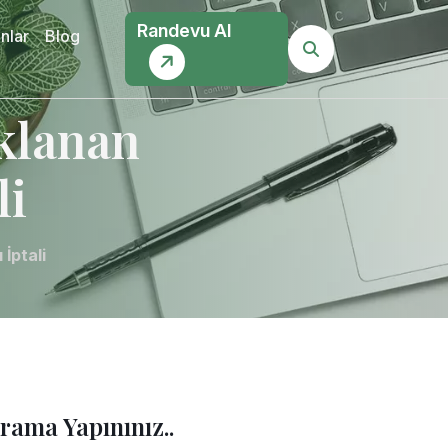
Randevu Al
nlar
Blog
klanan
li
İptali
rama Yapınınız..