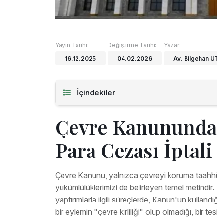
Yayın Tarihi:
Değiştirme Tarihi:
Yazar:
16.12.2025
04.02.2026
Av. Bilgehan 
İçindekiler
Çevre Kanunundan
Para Cezası İptali
Çevre Kanunu, yalnızca çevreyi koruma taahh
yükümlülüklerimizi de belirleyen temel metindir. 
yaptırımlarla ilgili süreçlerde, Kanun'un kulland
bir eylemin "çevre kirliliği" olup olmadığı, bir t