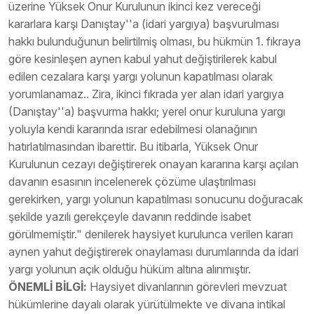
üzerine Yüksek Onur Kurulunun ikinci kez vereceği
kararlara karşı Danıştay''a (idari yargıya) başvurulması
hakkı bulunduğunun belirtilmiş olması, bu hükmün 1. fıkraya
göre kesinleşen aynen kabul yahut değiştirilerek kabul
edilen cezalara karşı yargı yolunun kapatılması olarak
yorumlanamaz.. Zira, ikinci fıkrada yer alan idari yargıya
(Danıştay''a) başvurma hakkı; yerel onur kuruluna yargı
yoluyla kendi kararında ısrar edebilmesi olanağının
hatırlatılmasından ibarettir. Bu itibarla, Yüksek Onur
Kurulunun cezayı değiştirerek onayan kararına karşı açılan
davanın esasının incelenerek çözüme ulaştırılması
gerekirken, yargı yolunun kapatılması sonucunu doğuracak
şekilde yazılı gerekçeyle davanın reddinde isabet
görülmemiştir." denilerek haysiyet kurulunca verilen kararı
aynen yahut değiştirerek onaylaması durumlarında da idari
yargı yolunun açık olduğu hüküm altına alınmıştır.
ÖNEMLİ BİLGİ:
Haysiyet divanlarının görevleri mevzuat
hükümlerine dayalı olarak yürütülmekte ve divana intikal