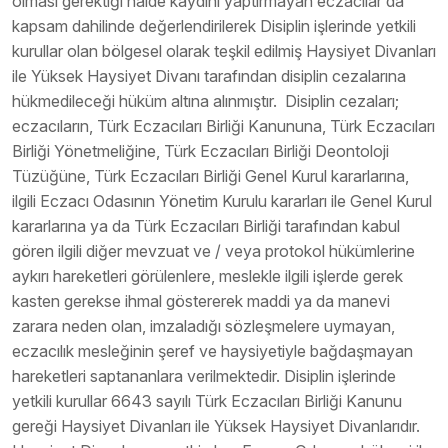
olması gerektiği halde kaydını yaptırmayan eczacılar da
kapsam dahilinde değerlendirilerek Disiplin işlerinde yetkili
kurullar olan bölgesel olarak teşkil edilmiş Haysiyet Divanları
ile Yüksek Haysiyet Divanı tarafından disiplin cezalarına
hükmedileceği hüküm altına alınmıştır. Disiplin cezaları;
eczacıların, Türk Eczacıları Birliği Kanununa, Türk Eczacıları
Birliği Yönetmeliğine, Türk Eczacıları Birliği Deontoloji
Tüzüğüne, Türk Eczacıları Birliği Genel Kurul kararlarına,
ilgili Eczacı Odasının Yönetim Kurulu kararları ile Genel Kurul
kararlarına ya da Türk Eczacıları Birliği tarafından kabul
gören ilgili diğer mevzuat ve / veya protokol hükümlerine
aykırı hareketleri görülenlere, meslekle ilgili işlerde gerek
kasten gerekse ihmal göstererek maddi ya da manevi
zarara neden olan, imzaladığı sözleşmelere uymayan,
eczacılık mesleğinin şeref ve haysiyetiyle bağdaşmayan
hareketleri saptananlara verilmektedir. Disiplin işlerinde
yetkili kurullar 6643 sayılı Türk Eczacıları Birliği Kanunu
gereği Haysiyet Divanları ile Yüksek Haysiyet Divanlarıdır.