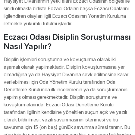
Haysiyet Divanlarının yetki alanı Eczacı Odasının bölgesi ile
sınırlı olmakla birlikte Eczacı Odaları başka Eczacı Odalarını
ilgilendiren olayları ilgili Eczacı Odasının Yönetim Kuruluna
iletmekle yükümlü tutulmuşlardır.
Eczacı Odası Disiplin Soruşturması
Nasıl Yapılır?
Disiplin işlemleri soruşturma ve kovuşturma olarak iki
aşamalı olarak yapılmaktadır. Disiplin kovuşturmasına yer
olmadığına ya da Haysiyet Divanına sevk edilmesine karar
verilebilmesi için Oda Yönetim Kurulu tarafından Oda
Denetleme Kurulunca ilk incelemenin ya da soruşturmanın
yapılmış olması gerekmektedir. Disiplin soruşturma ve
kovuşturmalarında, Eczacı Odası Denetleme Kurulu
tarafından ilgilinin kendisine yöneltilen suçun açık ve yazılı
olarak bildirilmesi, yazılı savunmasının istenmesi ve bu
savunma için 15 (on beş) günlük savunma süresi tanınır. Bu
süre içinde savunmasını vermeyen kişi, savunma hakkından