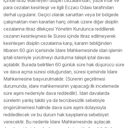
içinde itiraz edilmeyen disiplin cezalarından, yazılı ihtar ve
para cezaları kesinleşir ve ilgili Eczacı Odası tarafından
derhal uygulanır. Geçici olarak sanattan veya bir bölgede
çalışmaktan men kararları hariç olmak üzere diğer disiplin
cezalarına itiraz dilekçesi Yönetim Kurulunca reddilerek
cezanın kesinleşmesi ile Süresi içinde itiraz edilmeyerek
kesinleşen disiplin cezalarına karşı, kararın tebliğinden
itibaren 60 gün içerisinde İdare Mahkemesinde idari işlemin
iptali istemiyle yürütmeyi durdurma talepli iptal davası
açılabilir. Burada belirtilen 60 günlük süre hak düşürücü süre
ve dava açma süresi olduğundan, süresi içerisinde İdare
Mahkemesine başvurulmalıdır. (Sürenin geçirilmesi
durumunda, idare mahkemesinin yapacağı ilk incelemede
süre aşımı nedeniyle dava reddedilir). İdari davalarda
sürelerin yanlış takibi ya da tecrübesizlik sebebiyle
öngörülmemesi halinde dava süre aşımı dolayısıyla
reddedilecek ve bu durum hak kayıplarına sebebiyet
verecektir. Bu nedenle İdare Mahkemesinde açılacak