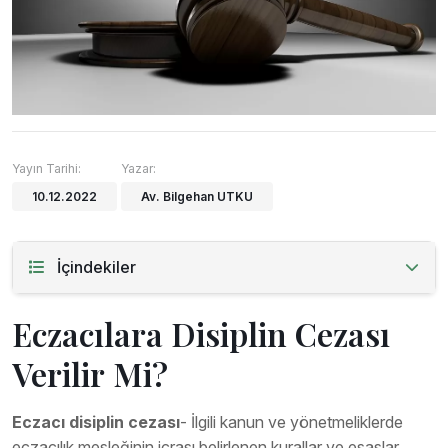
Yayın Tarihi:
Yazar:
10.12.2022
Av. Bilgehan UTKU
İçindekiler
Eczacılara Disiplin Cezası
Verilir Mi?
Eczacı disiplin cezası
- İlgili kanun ve yönetmeliklerde
eczacılık mesleğinin icrası belirlenen kurallar ve esaslar