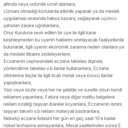
altında veya üstünde ücret alanlara,
Uzmanı olmadığı konularda etkinlik yaparak ya da meslek
uygulaması sırasında haksız kazanç sağlayarak üçüncü
şahısları zarara uğratanlara,
Onur Kuruluna sevk edilen bir üye ile ilgili karar
kesinleşmeden bu üyenin haklarını sınırlayacak faaliyetlerde
bulunarak, ilgili üyenin ekonomik zararına neden olanlara ya
da mesleki itibarını zedeleyenlere,
Eczanenin cephesindeki eczane tabelası dışında,
yönlendirme tabelası v.b ilanlar kullananlara, Eczane
vitrinlerine ilaçlar ile ilgili ticari metalı veya övücü ilanlar
yapıştıranlara,
Yazı veya sözle veya her ne şekilde ve suretle olsun kendi
reklamını yapanlara, Fatura veya diğer matbu belgelere
reklam özelliği taşıyan ibareler koyanlara, Eczanenin ismini
taşıyan takvim v.b reklam materyali bastıranlara,
Nöbetçi eczane listesini her gün en geç saat 10’a kadar
nöbet levhasına asmayanlara, Mesai saatlerinden sonra E