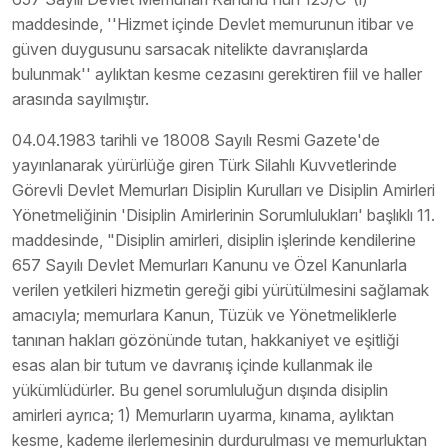
maddesinde, ''Hizmet içinde Devlet memurunun itibar ve
güven duygusunu sarsacak nitelikte davranışlarda
bulunmak'' aylıktan kesme cezasını gerektiren fiil ve haller
arasında sayılmıştır.
04.04.1983 tarihli ve 18008 Sayılı Resmi Gazete'de
yayınlanarak yürürlüğe giren Türk Silahlı Kuvvetlerinde
Görevli Devlet Memurları Disiplin Kurulları ve Disiplin Amirleri
Yönetmeliğinin 'Disiplin Amirlerinin Sorumlulukları' başlıklı 11.
maddesinde, "Disiplin amirleri, disiplin işlerinde kendilerine
657 Sayılı Devlet Memurları Kanunu ve Özel Kanunlarla
verilen yetkileri hizmetin gereği gibi yürütülmesini sağlamak
amacıyla; memurlara Kanun, Tüzük ve Yönetmeliklerle
tanınan hakları gözönünde tutan, hakkaniyet ve eşitliği
esas alan bir tutum ve davranış içinde kullanmak ile
yükümlüdürler. Bu genel sorumluluğun dışında disiplin
amirleri ayrıca; 1) Memurların uyarma, kınama, aylıktan
kesme, kademe ilerlemesinin durdurulması ve memurluktan