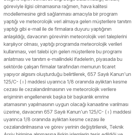
göreviyle ilgisi olmamasına rağmen, hava kalitesi
modellemesine girdi sağlanması amacıyla bir program
yaptığı ve meteorolojik veri almaya gelen müşterilere tanıtım
yaptığı gibi e-mail ile de firmalara duyuru yaptığının
anlaşıldığı, davacının görevinin meteorolojik veri taleplerini
karşılıyor olması, yaptığı programda meteorolojik verileri
kullanması, veri talebi için gelen müşterilere bu programı
anlatması ve tanıtım e-mailindeki ifadelerin, piyasada bu
sektörde çalışan firmalar tarafından memurun ticaret
yapıyor algısını oluşturduğu belirtilerek, 657 Sayılı Kanun'un
125/C- ( ı ) maddesi uyarınca 1/8 oranında aylıktan kesme
cezası ile cezalandırılmasının ve meteorolojik verilere
erişiminin engellenerek başka bir başkanlık emrine
atamasının yapılmasının uygun olacağı kanaatine varılması
üzerine, davacının 657 Sayılı Kanun'un 125/C- ( ı ) maddesi
uyarınca 1/8 oranında aylıktan kesme cezası ile
cezalandırılmasına ve görev yerinin değiştirilerek, Teknik
Arşiv birimine alınmasına ilişkin işlemlerin tesis edildiği ve