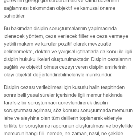
görevinin gereği gibi sürdürülmesi ve kamu düzeninin
sağlanması bakımından objektif ve kamusal öneme
sahiptirler.
Bu bakımdan disiplin soruşturmalarının yapılmasında
izlenecek yöntem, ceza verilecek fiiller ve ceza vermeye
yetkili makam ve kurullar pozitif olarak mevzuatla
belirlenmekte, doktrin ve yargısal içtihatlarla da konu ile ilgili
disiplin hukuku ilkeleri oluşturulmaktadır. Disiplin cezalarının
sağlıklı ve objektif olması cezayı veren disiplin amirlerinin
olayı objektif değerlendirebilmeleriyle mümkündür.
Disiplin cezası verilebilmesi için kusurlu halin tespitinden
sonra belli yasal süreler içerisinde ilgili memur hakkında
tarafsız bir soruşturmacı görevlendirerek disiplin
soruşturması açılması, söz konusu soruşturmada memurun
lehe ve aleyhine olan tüm delillerin toplanarak ekleriyle
birlikte bir soruşturma raporunun oluşturulması ve böylelikle
memurun hangi fiili, nerede, ne zaman, nasıl, ne şekilde