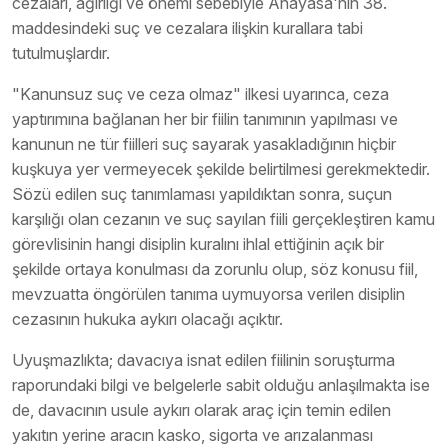
cezaları, ağırlığı ve önemi sebebiyle Anayasa'nın 38.
maddesindeki suç ve cezalara ilişkin kurallara tabi
tutulmuşlardır.
"Kanunsuz suç ve ceza olmaz" ilkesi uyarınca, ceza
yaptırımına bağlanan her bir fiilin tanımının yapılması ve
kanunun ne tür fiilleri suç sayarak yasakladığının hiçbir
kuşkuya yer vermeyecek şekilde belirtilmesi gerekmektedir.
Sözü edilen suç tanımlaması yapıldıktan sonra, suçun
karşılığı olan cezanın ve suç sayılan fiili gerçekleştiren kamu
görevlisinin hangi disiplin kuralını ihlal ettiğinin açık bir
şekilde ortaya konulması da zorunlu olup, söz konusu fiil,
mevzuatta öngörülen tanıma uymuyorsa verilen disiplin
cezasının hukuka aykırı olacağı açıktır.
Uyuşmazlıkta; davacıya isnat edilen fiilinin soruşturma
raporundaki bilgi ve belgelerle sabit olduğu anlaşılmakta ise
de, davacının usule aykırı olarak araç için temin edilen
yakıtın yerine aracın kasko, sigorta ve arızalanması