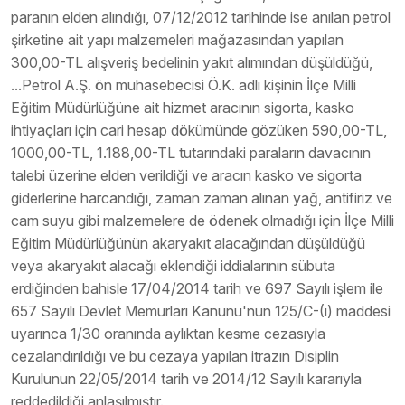
paranın elden alındığı, 07/12/2012 tarihinde ise anılan petrol
şirketine ait yapı malzemeleri mağazasından yapılan
300,00-TL alışveriş bedelinin yakıt alımından düşüldüğü,
...Petrol A.Ş. ön muhasebecisi Ö.K. adlı kişinin İlçe Milli
Eğitim Müdürlüğüne ait hizmet aracının sigorta, kasko
ihtiyaçları için cari hesap dökümünde gözüken 590,00-TL,
1000,00-TL, 1.188,00-TL tutarındaki paraların davacının
talebi üzerine elden verildiği ve aracın kasko ve sigorta
giderlerine harcandığı, zaman zaman alınan yağ, antifiriz ve
cam suyu gibi malzemelere de ödenek olmadığı için İlçe Milli
Eğitim Müdürlüğünün akaryakıt alacağından düşüldüğü
veya akaryakıt alacağı eklendiği iddialarının sübuta
erdiğinden bahisle 17/04/2014 tarih ve 697 Sayılı işlem ile
657 Sayılı Devlet Memurları Kanunu'nun 125/C-(ı) maddesi
uyarınca 1/30 oranında aylıktan kesme cezasıyla
cezalandırıldığı ve bu cezaya yapılan itrazın Disiplin
Kurulunun 22/05/2014 tarih ve 2014/12 Sayılı kararıyla
reddedildiği anlaşılmıştır.