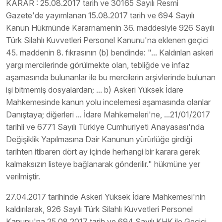
KARAR : 25.08.2017 tarih ve 30165 Sayılı Resmi
Gazete'de yayımlanan 15.08.2017 tarih ve 694 Sayılı
Kanun Hükmünde Kararnamenin 36. maddesiyle 926 Sayılı
Türk Silahlı Kuvvetleri Personel Kanunu'na eklenen geçici
45. maddenin 8. fıkrasının (b) bendinde: "... Kaldırılan askeri
yargı mercilerinde görülmekte olan, tebliğde ve infaz
aşamasında bulunanlar ile bu mercilerin arşivlerinde bulunan
işi bitmemiş dosyalardan; ... b) Askeri Yüksek İdare
Mahkemesinde kanun yolu incelemesi aşamasında olanlar
Danıştaya; diğerleri ... İdare Mahkemeleri'ne, ...21/01/2017
tarihli ve 6771 Sayılı Türkiye Cumhuriyeti Anayasası'nda
Değişiklik Yapılmasına Dair Kanunun yürürlüğe girdiği
tarihten itibaren dört ay içinde herhangi bir karara gerek
kalmaksızın listeye bağlanarak gönderilir." hükmüne yer
verilmiştir.
27.04.2017 tarihinde Askeri Yüksek İdare Mahkemesi'nin
kaldırılarak, 926 Sayılı Türk Silahlı Kuvvetleri Personel
Kanunu'na 25.08.2017 tarih ve 694 Sayılı KHK ile Geçici