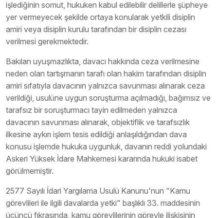
işlediğinin somut, hukuken kabul edilebilir delillerle şüpheye
yer vermeyecek şekilde ortaya konularak yetkili disiplin
amiri veya disiplin kurulu tarafından bir disiplin cezası
verilmesi gerekmektedir.
Bakılan uyuşmazlıkta, davacı hakkında ceza verilmesine
neden olan tartışmanın tarafı olan hakim tarafından disiplin
amiri sıfatıyla davacının yalnızca savunması alınarak ceza
verildiği, usulüne uygun soruşturma açılmadığı, bağımsız ve
tarafsız bir soruşturmacı tayin edilmeden yalnızca
davacının savunması alınarak, objektiflik ve tarafsızlık
ilkesine aykırı işlem tesis edildiği anlaşıldığından dava
konusu işlemde hukuka uygunluk, davanın reddi yolundaki
Askeri Yüksek İdare Mahkemesi kararında hukuki isabet
görülmemiştir.
2577 Sayılı İdari Yargılama Usulü Kanunu'nun "Kamu
görevlileri ile ilgili davalarda yetki" başlıklı 33. maddesinin
üçüncü fıkrasında, kamu görevlilerinin görevle ilişkisinin