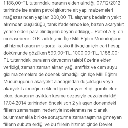
1.188,00-TL tutarındaki paranın elden alındığı, 07/12/2012
tarihinde ise anılan petrol şirketine ait yapı malzemeleri
mağazasından yapılan 300,00-TL alışveriş bedelinin yakıt
alımından düşüldüğü, tanık ifadelerinde ise, bazen akaryakıt
yerine elden para alındığının beyan edildiği, ...Petrol A.Ş. ön
muhasebecisi Ö.K. adlı kişinin İlçe Milli Eğitim Müdürlüğüne
ait hizmet aracının sigorta, kasko ihtiyaçları için cari hesap
dökümünde gözüken 590,00-TL, 1000,00-TL, 1.188,00-
TL tutarındaki paraların davacının talebi üzerine elden
verildiği, zaman zaman alınan yağ, antifiriz ve cam suyu
gibi malzemelere de ödenek olmadığı için İlçe Milli Eğitim
Müdürlüğünün akaryakıt alacağından düşüldüğü veya
akaryakıt alacağına eklendiğinin beyan ettiği görülmekte
olup, davacının aylıktan kesme cezasıyla cezalandırıldığı
17.04.2014 tarihinden önceki son 2 yılı aşan dönemdeki
fiillerin zamanaşımı nedeniyle incelenmesine olanak
bulunmamakla birlikte soruşturma zamanaşımına girmeyen
fiillerin sübuta erdiği ve bu fiillerin hizmet içinde Devlet