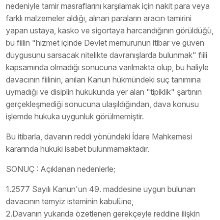
nedeniyle tamir masraflarını karşılamak için nakit para veya
farklı malzemeler aldığı, alınan paraların aracın tamirini
yapan ustaya, kasko ve sigortaya harcandığının görüldüğü,
bu fiilin "hizmet içinde Devlet memurunun itibar ve güven
duygusunu sarsacak nitelikte davranışlarda bulunmak" fiili
kapsamında olmadığı sonucuna varılmakta olup, bu haliyle
davacının fiilinin, anılan Kanun hükmündeki suç tanımına
uymadığı ve disiplin hukukunda yer alan "tipiklik" şartının
gerçekleşmediği sonucuna ulaşıldığından, dava konusu
işlemde hukuka uygunluk görülmemiştir.
Bu itibarla, davanın reddi yönündeki İdare Mahkemesi
kararında hukuki isabet bulunmamaktadır.
SONUÇ : Açıklanan nedenlerle;
1.2577 Sayılı Kanun'un 49. maddesine uygun bulunan
davacının temyiz isteminin kabulüne,
2.Davanın yukarıda özetlenen gerekçeyle reddine ilişkin