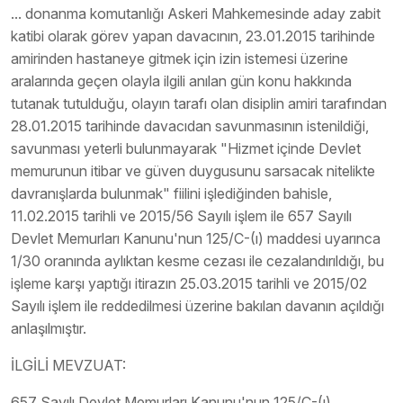
... donanma komutanlığı Askeri Mahkemesinde aday zabit
katibi olarak görev yapan davacının, 23.01.2015 tarihinde
amirinden hastaneye gitmek için izin istemesi üzerine
aralarında geçen olayla ilgili anılan gün konu hakkında
tutanak tutulduğu, olayın tarafı olan disiplin amiri tarafından
28.01.2015 tarihinde davacıdan savunmasının istenildiği,
savunması yeterli bulunmayarak "Hizmet içinde Devlet
memurunun itibar ve güven duygusunu sarsacak nitelikte
davranışlarda bulunmak" fiilini işlediğinden bahisle,
11.02.2015 tarihli ve 2015/56 Sayılı işlem ile 657 Sayılı
Devlet Memurları Kanunu'nun 125/C-(ı) maddesi uyarınca
1/30 oranında aylıktan kesme cezası ile cezalandırıldığı, bu
işleme karşı yaptığı itirazın 25.03.2015 tarihli ve 2015/02
Sayılı işlem ile reddedilmesi üzerine bakılan davanın açıldığı
anlaşılmıştır.
İLGİLİ MEVZUAT:
657 Sayılı Devlet Memurları Kanunu'nun 125/C-(ı)