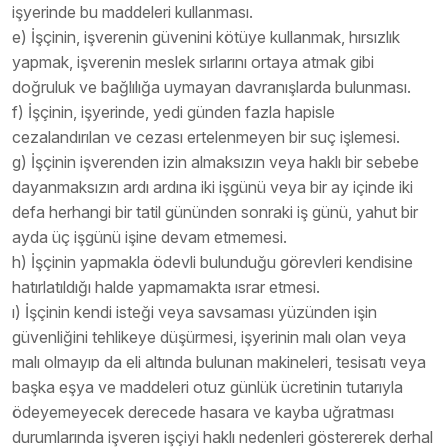
işyerinde bu maddeleri kullanması.
e) İşçinin, işverenin güvenini kötüye kullanmak, hırsızlık
yapmak, işverenin meslek sırlarını ortaya atmak gibi
doğruluk ve bağlılığa uymayan davranışlarda bulunması.
f) İşçinin, işyerinde, yedi günden fazla hapisle
cezalandırılan ve cezası ertelenmeyen bir suç işlemesi.
g) İşçinin işverenden izin almaksızın veya haklı bir sebebe
dayanmaksızın ardı ardına iki işgünü veya bir ay içinde iki
defa herhangi bir tatil gününden sonraki iş günü, yahut bir
ayda üç işgünü işine devam etmemesi.
h) İşçinin yapmakla ödevli bulunduğu görevleri kendisine
hatırlatıldığı halde yapmamakta ısrar etmesi.
ı) İşçinin kendi isteği veya savsaması yüzünden işin
güvenliğini tehlikeye düşürmesi, işyerinin malı olan veya
malı olmayıp da eli altında bulunan makineleri, tesisatı veya
başka eşya ve maddeleri otuz günlük ücretinin tutarıyla
ödeyemeyecek derecede hasara ve kayba uğratması
durumlarında işveren işçiyi haklı nedenleri göstererek derhal