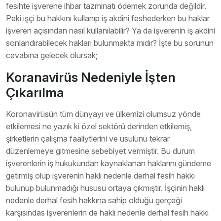
fesihte işverene ihbar tazminatı ödemek zorunda değildir.
Peki işçi bu hakkını kullanıp iş akdini feshederken bu haklar
işveren açısından nasıl kullanılabilir? Ya da işverenin iş akdini
sonlandırabilecek hakları bulunmakta mıdır? İşte bu sorunun
cevabına gelecek olursak;
Koranavirüs Nedeniyle İşten
Çıkarılma
Koronavirüsün tüm dünyayı ve ülkemizi olumsuz yönde
etkilemesi ne yazık ki özel sektörü derinden etkilemiş,
şirketlerin çalışma faaliytlerini ve usulünü tekrar
düzenlemeye gitmesine sebebiyet vermiştir. Bu durum
işverenlerin iş hukukundan kaynaklanan haklarını gündeme
getirmiş olup işverenin haklı nedenle derhal fesih hakkı
bulunup bulunmadığı hususu ortaya çıkmıştır. İşçinin haklı
nedenle derhal fesih hakkına sahip olduğu gerçeği
karşısındas işverenlerin de haklı nedenle derhal fesih hakkı