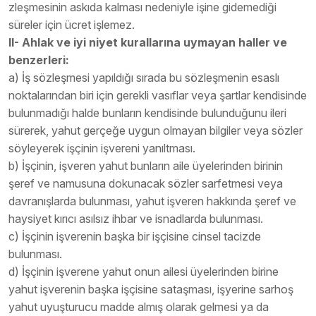
zleşmesinin askıda kalması nedeniyle işine gidemediği
süreler için ücret işlemez.
II- Ahlak ve iyi niyet kurallarına uymayan haller ve
benzerleri:
a) İş sözleşmesi yapıldığı sırada bu sözleşmenin esaslı
noktalarından biri için gerekli vasıflar veya şartlar kendisinde
bulunmadığı halde bunların kendisinde bulunduğunu ileri
sürerek, yahut gerçeğe uygun olmayan bilgiler veya sözler
söyleyerek işçinin işvereni yanıltması.
b) İşçinin, işveren yahut bunların aile üyelerinden birinin
şeref ve namusuna dokunacak sözler sarfetmesi veya
davranışlarda bulunması, yahut işveren hakkında şeref ve
haysiyet kırıcı asılsız ihbar ve isnadlarda bulunması.
c) İşçinin işverenin başka bir işçisine cinsel tacizde
bulunması.
d) İşçinin işverene yahut onun ailesi üyelerinden birine
yahut işverenin başka işçisine sataşması, işyerine sarhoş
yahut uyuşturucu madde almış olarak gelmesi ya da