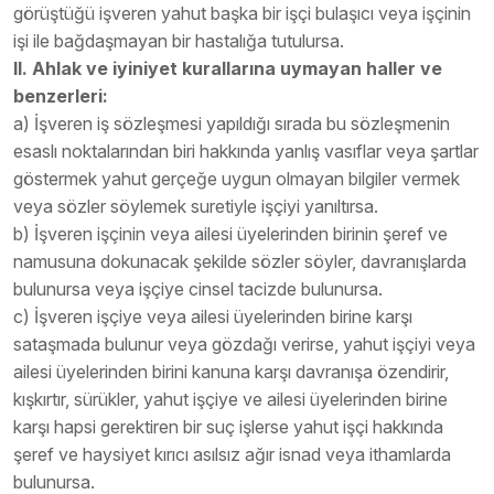
görüştüğü işveren yahut başka bir işçi bulaşıcı veya işçinin
işi ile bağdaşmayan bir hastalığa tutulursa.
II. Ahlak ve iyiniyet kurallarına uymayan haller ve
benzerleri:
a) İşveren iş sözleşmesi yapıldığı sırada bu sözleşmenin
esaslı noktalarından biri hakkında yanlış vasıflar veya şartlar
göstermek yahut gerçeğe uygun olmayan bilgiler vermek
veya sözler söylemek suretiyle işçiyi yanıltırsa.
b) İşveren işçinin veya ailesi üyelerinden birinin şeref ve
namusuna dokunacak şekilde sözler söyler, davranışlarda
bulunursa veya işçiye cinsel tacizde bulunursa.
c) İşveren işçiye veya ailesi üyelerinden birine karşı
sataşmada bulunur veya gözdağı verirse, yahut işçiyi veya
ailesi üyelerinden birini kanuna karşı davranışa özendirir,
kışkırtır, sürükler, yahut işçiye ve ailesi üyelerinden birine
karşı hapsi gerektiren bir suç işlerse yahut işçi hakkında
şeref ve haysiyet kırıcı asılsız ağır isnad veya ithamlarda
bulunursa.