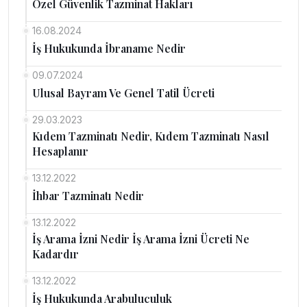
Özel Güvenlik Tazminat Hakları
16.08.2024
İş Hukukunda İbraname Nedir
09.07.2024
Ulusal Bayram Ve Genel Tatil Ücreti
29.03.2023
Kıdem Tazminatı Nedir, Kıdem Tazminatı Nasıl
Hesaplanır
13.12.2022
İhbar Tazminatı Nedir
13.12.2022
İş Arama İzni Nedir İş Arama İzni Ücreti Ne
Kadardır
13.12.2022
İş Hukukunda Arabuluculuk