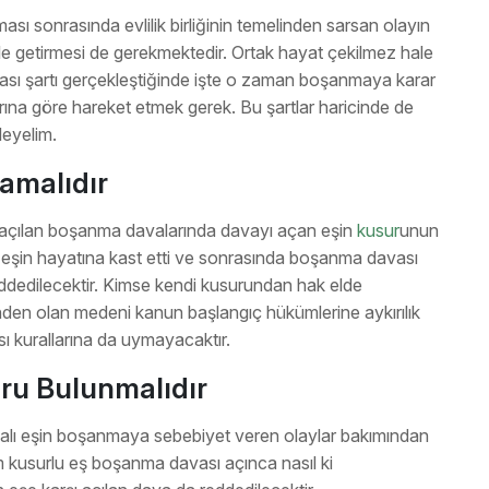
ı sonrasında evlilik birliğinin temelinden sarsan olayın
e getirmesi de gerekmektedir. Ortak hayat çekilmez hale
ılması şartı gerçekleştiğinde işte o zaman boşanmaya karar
arına göre hareket etmek gerek. Bu şartlar haricinde de
leyelim.
amalıdır
yle açılan boşanma davalarında davayı açan eşin
kusur
unun
ğer eşin hayatına kast etti ve sonrasında boşanma davası
ddedilecektir. Kimse kendi kusurundan hak elde
nden olan medeni kanun başlangıç hükümlerine aykırılık
ması kurallarına da uymayacaktır.
uru Bulunmalıdır
alı eşin boşanmaya sebebiyet veren olaylar bakımından
m kusurlu eş boşanma davası açınca nasıl ki