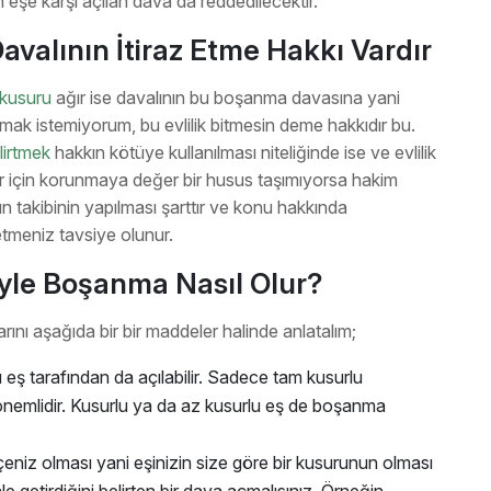
 eşe karşı açılan dava da reddedilecektir.
avalının İtiraz Etme Hakkı Vardır
 kusuru
ağır ise davalının bu boşanma davasına yani
ak istemiyorum, bu evlilik bitmesin deme hakkıdır bu.
lirtmek
hakkın kötüye kullanılması niteliğinde ise ve evlilik
ar için korunmaya değer bir husus taşımıyorsa hakim
 takibinin yapılması şarttır ve konu hakkında
etmeniz tavsiye olunur.
iyle Boşanma Nasıl Olur?
ını aşağıda bir bir maddeler halinde anlatalım;
eş tarafından da açılabilir. Sadece tam kusurlu
nemlidir. Kusurlu ya da az kusurlu eş de boşanma
niz olması yani eşinizin size göre bir kusurunun olması
ale getirdiğini belirten bir dava açmalısınız. Örneğin