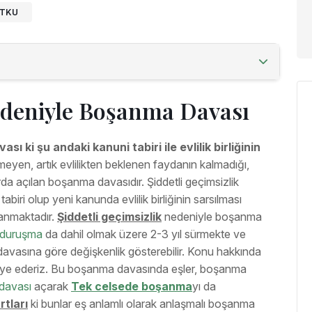
UTKU
Nedeniyle Boşanma Davası
ı ki şu andaki kanuni tabiri ile evlilik birliğinin
yen, artık evlilikten beklenen faydanın kalmadığı,
arda açılan boşanma davasıdır. Şiddetli geçimsizlik
tabiri olup yeni kanunda evlilik birliğinin sarsılması
lanmaktadır.
Şiddetli geçimsizlik
nedeniyle boşanma
 duruşma
da dahil olmak üzere 2-3 yıl sürmekte ve
avasına göre değişkenlik gösterebilir. Konu hakkında
iye ederiz. Bu boşanma davasında eşler, boşanma
davası
açarak
Tek celsede boşanma
yı da
tları
ki bunlar eş anlamlı olarak anlaşmalı boşanma