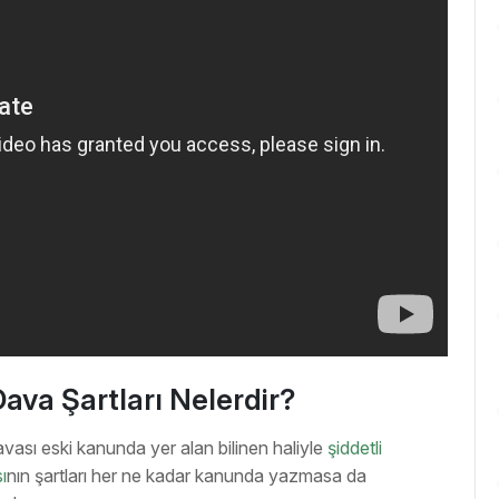
 Dava Şartları Nelerdir?
davası eski kanunda yer alan bilinen haliyle
şiddetli
ı
nın şartları her ne kadar kanunda yazmasa da