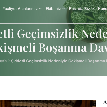
Faaliyet Alanlarımız
Ekibimiz
Basında Biz
Kanu
tli Geçimsizlik Ned
kişmeli Boşanma Dav
ayfa
Şiddetli Geçimsizlik Nedeniyle Çekişmeli Boşanma
A