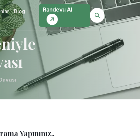
Randevu Al
nlar
Blog
eniyle
ası
 Davası
rama Yapınınız..