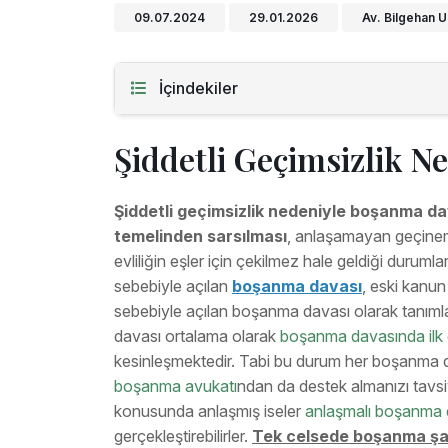
09.07.2024
29.01.2026
Av. Bilgehan 
İçindekiler
Şiddetli Geçimsizlik 
Şiddetli geçimsizlik nedeniyle boşanma davas
temelinden sarsılması
, anlaşamayan geçineme
evliliğin eşler için çekilmez hale geldiği duruml
sebebiyle açılan
boşanma davası
, eski kanun 
sebebiyle açılan boşanma davası olarak tanım
davası ortalama olarak
boşanma davasında ilk
kesinleşmektedir. Tabi bu durum her boşanma d
boşanma avukatı
ndan da destek almanızı tavs
konusunda anlaşmış iseler
anlaşmalı boşanma 
gerçekleştirebilirler.
Tek celsede boşanma şar