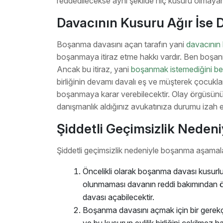
reddedilecekse aynı şekilde hiç kusuru olmayan
Davacının Kusuru Ağır İse D
Boşanma davasını açan tarafın yani
davacının
boşanmaya itiraz etme hakkı vardır. Ben boşanm
Ancak bu itiraz, yani
boşanmak istemediğini be
birliğinin devamı davalı eş ve müşterek çocukl
boşanmaya karar verebilecektir. Olay örgüsünün
danışmanlık aldığınız avukatınıza durumu izah 
Şiddetli Geçimsizlik Neden
Şiddetli geçimsizlik nedeniyle boşanma aşamalar
Öncelikli olarak boşanma davası kusurlu 
olunmaması davanın reddi bakımından ö
davası açabilecektir.
Boşanma davasını açmak için bir gerekçe
ve bu kusurun evlilik birliğini çekilmez h