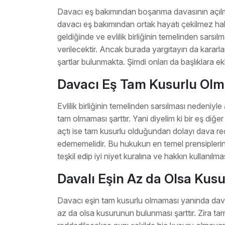
Davacı eş bakımından boşanma davasının açılmas
davacı eş bakımından ortak hayatı çekilmez hal
geldiğinde ve evlilik birliğinin temelinden sars
verilecektir. Ancak burada yargıtayın da kararl
şartlar bulunmakta. Şimdi onları da başlıklara ek
Davacı Eş Tam Kusurlu Olm
Evlilik birliğinin temelinden sarsılması nedeni
tam olmaması şarttır. Yani diyelim ki bir eş di
açtı ise tam kusurlu olduğundan dolayı dava re
edememelidir. Bu hukukun en temel prensipleri
teşkil edip iyi niyet kuralına ve hakkın kullanıl
Davalı Eşin Az da Olsa Kus
Davacı eşin tam kusurlu olmaması yanında dav
az da olsa kusurunun bulunması şarttır. Zira ta