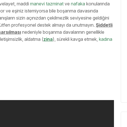
a, velayet, maddi
manevi tazminat
ve
nafaka
konularında
iyor ve eşiniz istemiyorsa bile boşanma davasında
ışların sizin açınızdan çekilmezlik seviyesine geldiğini
 lütfen profesyonel destek almayı da unutmayın.
Şiddetli
sarsılması
nedeniyle boşanma davalarının genellikle
letişimsizlik, aldatma (
zina
), sürekli kavga etmek,
kadına