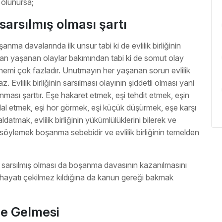
 olunursa;
 sarsılmış olması şartı
şanma davalarında ilk unsur tabi ki de evlilik birliğinin
ndan yaşanan olaylar bakımından tabi ki de somut olay
önemi çok fazladır. Unutmayın her yaşanan sorun evlilik
z. Evlilik birliğinin sarsılması olayının şiddetli olması yani
lunması şarttır. Eşe hakaret etmek, eşi tehdit etmek, eşin
 ihlal etmek, eşi hor görmek, eşi küçük düşürmek, eşe karşı
datmak, evlilik birliğinin yükümlülüklerini bilerek ve
söylemek boşanma sebebidir ve evlilik birliğinin temelden
n sarsılmış olması da boşanma davasının kazanılmasını
ak hayatı çekilmez kıldığına da kanun gereği bakmak
le Gelmesi