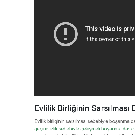
Evlilik Birliğinin Sarsılması
Evlilik birliğinin sarsılması sebebiyle boşanma 
geçimsizlik sebebiyle çekişmeli boşanma davas