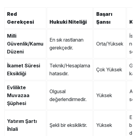
Red
Başarı
Gerekçesi
Hukuki Niteliği
Şansı
Kr
Milli
İst
En sık rastlanan
Güvenlik/Kamu
Orta/Yüksek
no
gerekçedir.
Düzeni
som
İkamet Süresi
Teknik/Hesaplama
Gir
Çok Yüksek
Eksikliği
hatasıdır.
kay
Evlilikte
Olgusal
Ail
Muvazaa
Yüksek
değerlendirmedir.
som
Şüphesi
Eks
Yatırım Şartı
Şekli bir eksikliktir.
Yüksek
ba
İhlali
dek