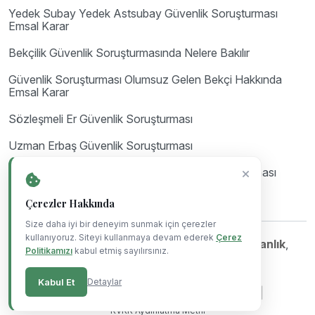
Yedek Subay Yedek Astsubay Güvenlik Soruşturması
Emsal Karar
Bekçilik Güvenlik Soruşturmasında Nelere Bakılır
Güvenlik Soruşturması Olumsuz Gelen Bekçi Hakkında
Emsal Karar
Sözleşmeli Er Güvenlik Soruşturması
Uzman Erbaş Güvenlik Soruşturması
Astsubay Güvenlik Soruşturması ve Arşiv Araştırması
Çerezler Hakkında
Size daha iyi bir deneyim sunmak için çerezler
kullanıyoruz. Siteyi kullanmaya devam ederek
Çerez
©Copyright 2023-2026
Mil Hukuk & Danışmanlık
,
Politikamızı
kabul etmiş sayılırsınız.
Powered By
Blue Ajans
.
Kabul Et
Detaylar
|
|
|
Gizlilik Politikası
Çerez Politikası
Kullanım Koşulları
KVKK Aydınlatma Metni