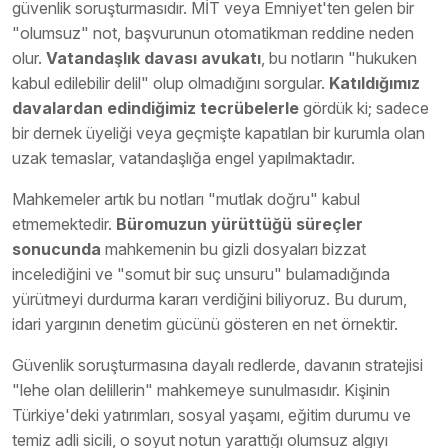
güvenlik soruşturmasıdır. MİT veya Emniyet'ten gelen bir
"olumsuz" not, başvurunun otomatikman reddine neden
olur.
Vatandaşlık davası avukatı
, bu notların "hukuken
kabul edilebilir delil" olup olmadığını sorgular.
Katıldığımız
davalardan edindiğimiz tecrübelerle
gördük ki; sadece
bir dernek üyeliği veya geçmişte kapatılan bir kurumla olan
uzak temaslar, vatandaşlığa engel yapılmaktadır.
Mahkemeler artık bu notları "mutlak doğru" kabul
etmemektedir.
Büromuzun yürüttüğü süreçler
sonucunda
mahkemenin bu gizli dosyaları bizzat
incelediğini ve "somut bir suç unsuru" bulamadığında
yürütmeyi durdurma kararı verdiğini biliyoruz. Bu durum,
idari yargının denetim gücünü gösteren en net örnektir.
Güvenlik soruşturmasına dayalı redlerde, davanın stratejisi
"lehe olan delillerin" mahkemeye sunulmasıdır. Kişinin
Türkiye'deki yatırımları, sosyal yaşamı, eğitim durumu ve
temiz adli sicili, o soyut notun yarattığı olumsuz algıyı