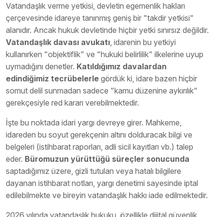
Vatandaşlık verme yetkisi, devletin egemenlik hakları
çerçevesinde idareye tanınmış geniş bir "takdir yetkisi"
alanıdır. Ancak hukuk devletinde hiçbir yetki sınırsız değildir.
Vatandaşlık davası avukatı
, idarenin bu yetkiyi
kullanırken "objektiflik" ve "hukuki belirlilik" ilkelerine uyup
uymadığını denetler.
Katıldığımız davalardan
edindiğimiz tecrübelerle
gördük ki, idare bazen hiçbir
somut delil sunmadan sadece "kamu düzenine aykırılık"
gerekçesiyle red kararı verebilmektedir.
İşte bu noktada idari yargı devreye girer. Mahkeme,
idareden bu soyut gerekçenin altını dolduracak bilgi ve
belgeleri (istihbarat raporları, adli sicil kayıtları vb.) talep
eder.
Büromuzun yürüttüğü süreçler sonucunda
saptadığımız üzere, gizli tutulan veya hatalı bilgilere
dayanan istihbarat notları, yargı denetimi sayesinde iptal
edilebilmekte ve bireyin vatandaşlık hakkı iade edilmektedir.
2026 yılında vatandaşlık hukuku, özellikle dijital güvenlik